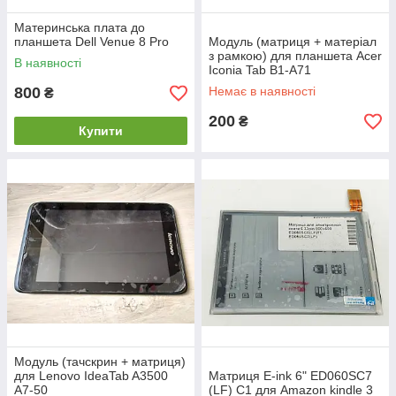
Материнська плата до
планшета Dell Venue 8 Pro
Модуль (матриця + матеріал
з рамкою) для планшета Acer
В наявності
Iconia Tab B1-A71
800
Немає в наявності
₴
200
₴
Купити
Модуль (тачскрин + матриця)
для Lenovo IdeaTab A3500
Матриця E-ink 6" ED060SC7
A7-50
(LF) C1 для Amazon kindle 3