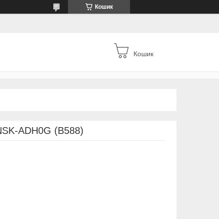
Кошик
Кошик
 NSK-ADH0G (B588)