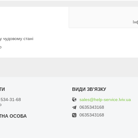
Ін
у чудовому стані
р
sales@help-service.lviv.ua
 534-31-68
р
0635343168
0635343168