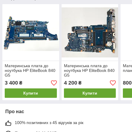
Материнська плата до
Материнська плата до
Мате
ноутбука HP EliteBook 840
ноутбука HP EliteBook 840
план
G5
G5
3 400
4 200
800
₴
₴
Купити
Купити
Про нас
100% позитивних з 45 відгуків за рік