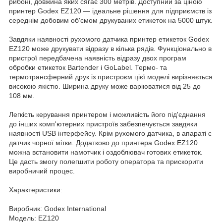
рибоні, довжина яких сягає 300 метрів. Доступний за ціною
принтер Godex EZ120 — ідеальне рішення для підприємств із
середнім добовим об'ємом друкуваних етикеток на 5000 штук.
Завдяки наявності рухомого датчика принтер етикеток Godex
EZ120 може друкувати відразу в кілька рядів. Функціонально в
пристрої передбачена наявність відразу двох програм
обробки етикеток Bartender і GoLabel. Термо- та
термотрансферний друк із пристроєм цієї моделі вирізняється
високою якістю. Ширина друку може варіюватися від 25 до
108 мм.
Легкість керування принтером і можливість його під'єднання
до інших комп'ютерних пристроїв забезпечується завдяки
наявності USB інтерфейсу. Крім рухомого датчика, в апараті є
датчик чорної мітки. Додатково до принтера Godex EZ120
можна встановити намотчик і оздоблювач готових етикеток.
Це дасть змогу полегшити роботу оператора та прискорити
виробничий процес.
Характеристики:
Виробник: Godex International
Модель: EZ120