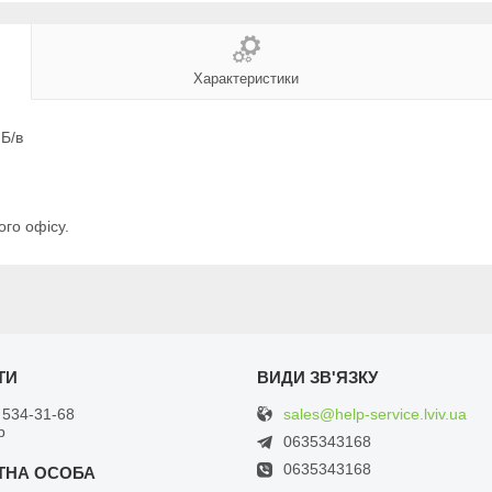
Характеристики
Б/в
ого офісу.
sales@help-service.lviv.ua
 534-31-68
р
0635343168
0635343168