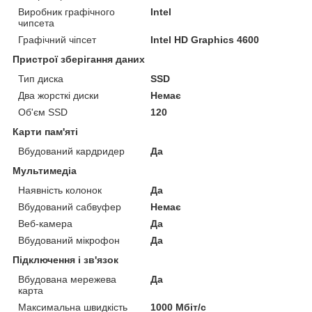
Виробник графічного
Intel
чипсета
Графічний чіпсет
Intel HD Graphics 4600
Пристрої зберігання даних
Тип диска
SSD
Два жорсткі диски
Немає
Об'єм SSD
120
Карти пам'яті
Вбудований кардридер
Да
Мультимедіа
Наявність колонок
Да
Вбудований сабвуфер
Немає
Веб-камера
Да
Вбудований мікрофон
Да
Підключення і зв'язок
Вбудована мережева
Да
карта
Максимальна швидкість
1000 Мбіт/с