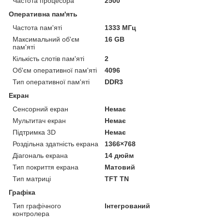
Частота процесора
2500
Оперативна пам'ять
Частота пам'яті
1333 МГц
Максимальний об'єм
16 GB
пам'яті
Кількість слотів пам'яті
2
Об'єм оперативної пам'яті
4096
Тип оперативної пам'яті
DDR3
Екран
Сенсорний екран
Немає
Мультитач екран
Немає
Підтримка 3D
Немає
Роздільна здатність екрана
1366×768
Діагональ екрана
14 дюйм
Тип покриття екрана
Матовий
Тип матриці
TFT TN
Графіка
Тип графічного
Інтегрований
контролера