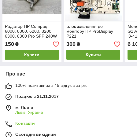
Радіатор HP Compaq
Блок живлення до
Моно
6000, 8000, 6200, 8200,
монітору HP ProDisplay
G1 A
6300, 8300 Pro SFF 240W
P221
i3-4
Gb)
150
300
6 1
₴
₴
Купити
Купити
Про нас
100% позитивних з 45 відгуків за рік
Працює з 21.11.2017
м. Львів
Львів, Україна
Контакти
Сьогодні вихідний