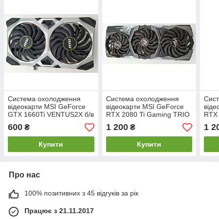
Система охолодження
Система охолодження
Сис
відеокарти MSI GeForce
відеокарти MSI GeForce
віде
GTX 1660Ti VENTUS2X б/в
RTX 2080 Ti Gaming TRIO
RTX 
б/в
б/в
600
1 200
1 2
₴
₴
Купити
Купити
Про нас
100% позитивних з 45 відгуків за рік
Працює з 21.11.2017