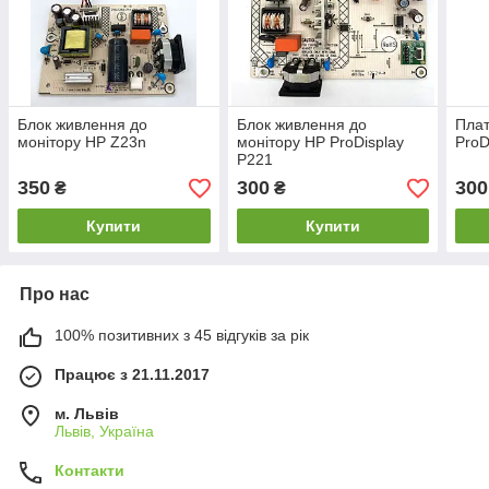
Блок живлення до
Блок живлення до
Плат
монітору HP Z23n
монітору HP ProDisplay
ProD
P221
350
300
300
₴
₴
Купити
Купити
Про нас
100% позитивних з 45 відгуків за рік
Працює з 21.11.2017
м. Львів
Львів, Україна
Контакти