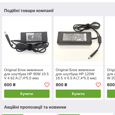
Подібні товари компанії
Original Блок живлення
Original Блок живлення
Orig
для ноутбука HP 90W 19.5
для ноутбука HP 120W
для 
V 4.62 A (7,4*5,0 мм)
18.5 V 6.5 A (7,4*5,0 мм)
W 20
600
800
600
₴
₴
Купити
Купити
Акційні пропозиції та новинки