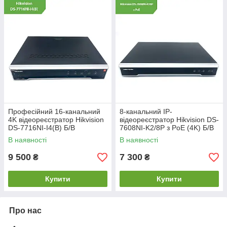
Професійний 16-канальний
8-канальний IP-
4K відеореєстратор Hikvision
відеореєстратор Hikvision DS-
DS-7716NI-I4(B) Б/В
7608NI-K2/8P з PoE (4K) Б/В
В наявності
В наявності
9 500
7 300
₴
₴
Купити
Купити
Про нас