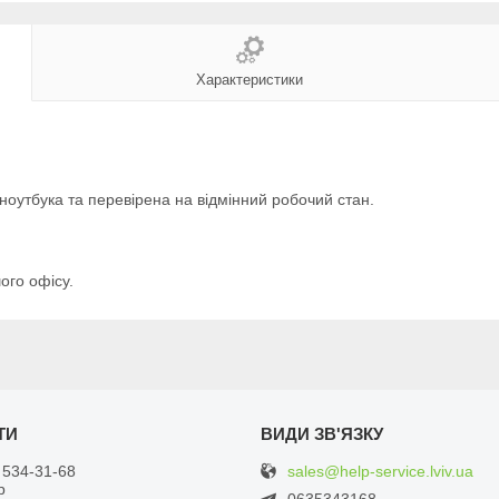
Характеристики
оутбука та перевірена на відмінний робочий стан.
ого офісу.
sales@help-service.lviv.ua
 534-31-68
р
0635343168