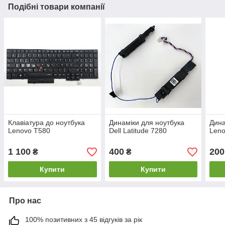
Подібні товари компанії
Клавіатура до ноутбука
Динамiки для ноутбука
Дина
Lenovo T580
Dell Latitude 7280
Leno
1 100
400
200
₴
₴
Купити
Купити
Про нас
100% позитивних з 45 відгуків за рік