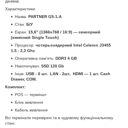
дюймів.
Характеристики:
Назва:
PARTNER G5-1-A
Стан:
Б/У
Екран:
15,6" (1366x768 / 16:9) — сенсорний
(ємнісний
Single Touch)
Процесор:
чотирьохядерний
Intel Celeron J3455
1.5 - 2,3 Ghz
Оперативна пам'ять:
DDR3 4 GB
Накопичувач:
SSD 120 Gb
Інше:
USB - 6 шт. LAN - 2шт, HDMI — 1 шт. Cash
Drawer, COM.
Комплект:
POS — термінал
Блок живлення
Кабель живлення
Всі термінали перевірені та в чудовому функціональному
стані.