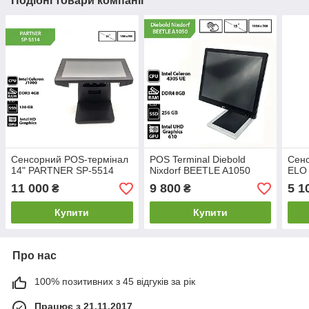
Подібні товари компанії
Сенсорний POS-термінал
POS Terminal Diebold
Сен
14" PARTNER SP-5514
Nixdorf BEETLE A1050
ELO
11 000
9 800
5 1
₴
₴
Купити
Купити
Про нас
100% позитивних з 45 відгуків за рік
Працює з 21.11.2017