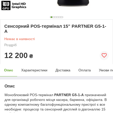
Сенсорний POS-термінал 15" PARTNER G5-1-
A
Немає в наявності
Роздріб
12 200
₴
Опис
Характеристики
Доставка
Оплата
Умови п
Опис
Моноблоковий POS-термінал
PARTNER G5-1-A
призначений
для організації робочого місця касира, бармена, офіціанта. В
одному компактному багатофункціональному пристрої є все
необхідне: процесор та сенсорний дисплей із діагоналлю 15