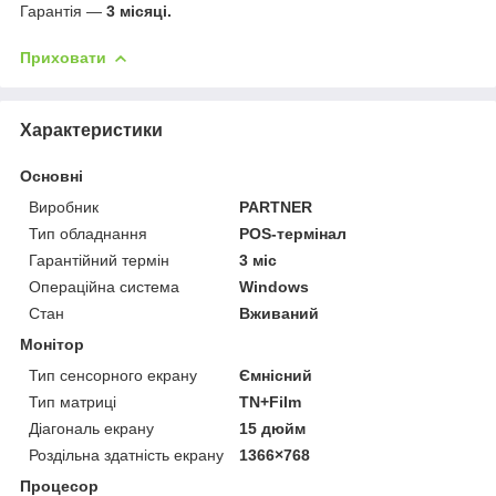
Гарантія —
3 місяці.
Приховати
Характеристики
Основні
Виробник
PARTNER
Тип обладнання
POS-термінал
Гарантійний термін
3 міс
Операційна система
Windows
Стан
Вживаний
Монітор
Тип сенсорного екрану
Ємнісний
Тип матриці
TN+Film
Діагональ екрану
15 дюйм
Роздільна здатність екрану
1366×768
Процесор