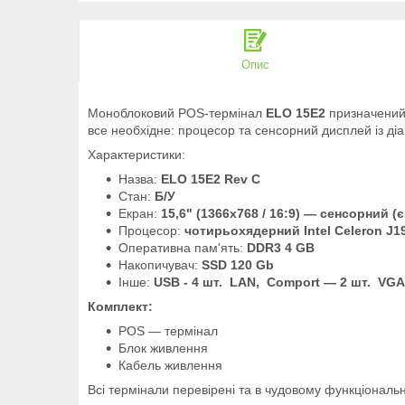
Опис
Моноблоковий POS-термінал
ELO 15Е2
призначений
все необхідне: процесор та сенсорний дисплей із ді
Характеристики:
Назва:
ELO 15Е2 Rev C
Стан:
Б/У
Екран:
15,6" (1366x768 / 16:9) — сенсорний (
Процесор:
чотирьохядерний
Intel Celeron J1
Оперативна пам'ять:
DDR3 4 GB
Накопичувач:
SSD 120 Gb
Інше:
USB - 4 шт. LAN, Comport — 2 шт. VGA
Комплект:
POS — термінал
Блок живлення
Кабель живлення
Всі термінали перевірені та в чудовому функціональн