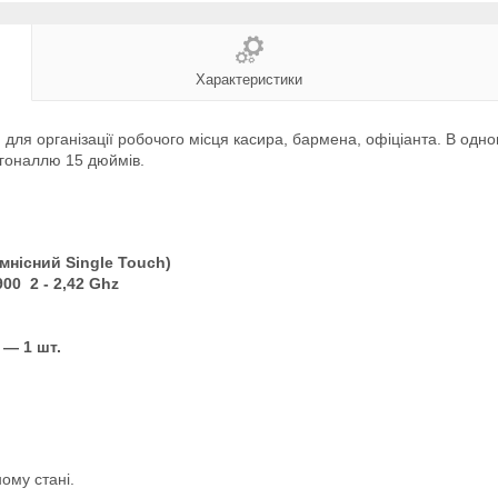
Характеристики
 для організації робочого місця касира, бармена, офіціанта. В од
агоналлю 15 дюймів.
ємнісний
Single Touch)
900 2 - 2,42 Ghz
 — 1 шт.
ому стані.