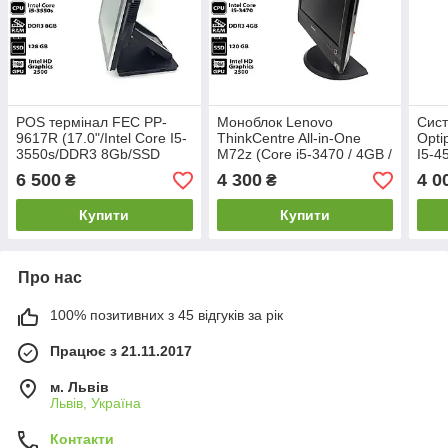
POS термінал FEC PP-
Моноблок Lenovo
Сист
9617R (17.0"/Intel Core I5-
ThinkCentre All-in-One
Opti
3550s/DDR3 8Gb/SSD
M72z (Core i5-3470 / 4GB /
I5-4
128Gb)
SSD 120 Gb)
240
6 500
4 300
4 0
₴
₴
Купити
Купити
Про нас
100% позитивних з 45 відгуків за рік
Працює з 21.11.2017
м. Львів
Львів, Україна
Контакти