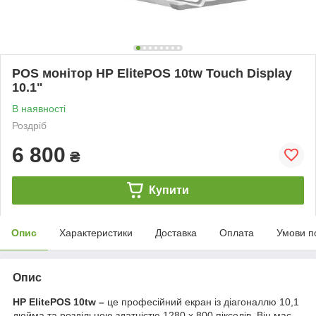
POS монітор HP ElitePOS 10tw Touch Display
10.1"
В наявності
Роздріб
6 800
₴
Купити
Опис
Характеристики
Доставка
Оплата
Умови п
Опис
HP ElitePOS 10tw –
це професійний екран із діагоналлю 10,1
дюйма та роздільною здатністю 1280 x 800 пікселів. Він має