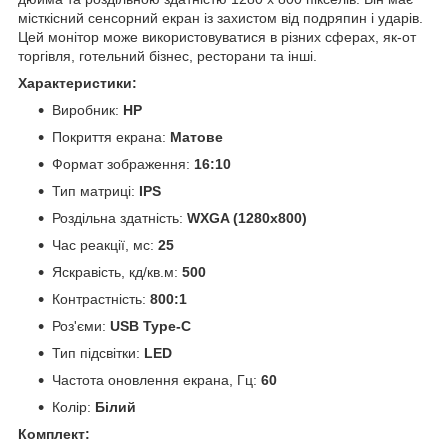
місткісний сенсорний екран із захистом від подряпин і ударів.
Цей монітор може використовуватися в різних сферах, як-от
торгівля, готельний бізнес, ресторани та інші.
Характеристики:
Виробник:
HP
Покриття екрана:
Матове
Формат зображення:
16:10
Тип матриці:
IPS
Роздільна здатність:
WXGA (1280x800)
Час реакції, мс:
25
Яскравість, кд/кв.м:
500
Контрастність:
800:1
Роз'єми:
USB Type-C
Тип підсвітки:
LED
Частота оновлення екрана, Гц:
60
Колір:
Білий
Комплект: