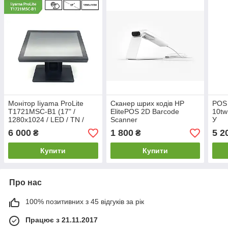
Монітор Iiyama ProLite
Сканер шрих кодів HP
POS 
T1721MSC-B1 (17" /
ElitePOS 2D Barcode
10tw
1280х1024 / LED / TN /
Scanner
У
touchscreen )
6 000
1 800
5 2
₴
₴
Купити
Купити
Про нас
100% позитивних з 45 відгуків за рік
Працює з 21.11.2017