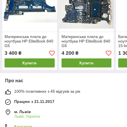
Материнська плата до
Материнська плата до
Бата
ноутбука HP EliteBook 840
ноутбука HP EliteBook 840
ноут
G5
G5
15-
3 400
4 200
1 3
₴
₴
Купити
Купити
Про нас
100% позитивних з 45 відгуків за рік
Працює з 21.11.2017
м. Львів
Львів, Україна
Контакти