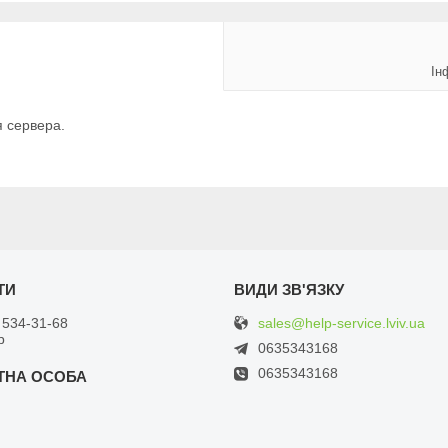
Ін
 сервера.
sales@help-service.lviv.ua
 534-31-68
р
0635343168
0635343168