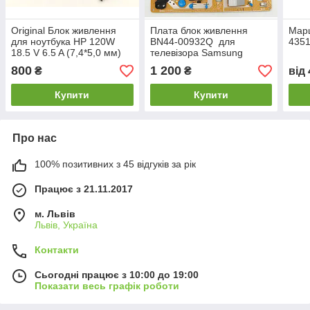
Original Блок живлення
Плата блок живлення
Марш
для ноутбука HP 120W
BN44-00932Q для
435
18.5 V 6.5 A (7,4*5,0 мм)
телевізора Samsung
UE55RU7172UXXH
800
1 200
₴
₴
від
Купити
Купити
Про нас
100% позитивних з 45 відгуків за рік
Працює з 21.11.2017
м. Львів
Львів, Україна
Контакти
Сьогодні працює з 10:00 до 19:00
Показати весь графік роботи