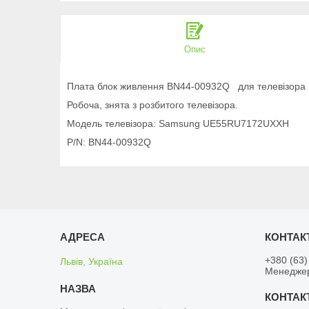
Опис
Плата блок живлення BN44-00932Q для телевізо
Робоча, знята з розбитого телевізора.
Модель телевізора: Samsung UE55RU7172UXXH
P/N: BN44-00932Q
+380 (63)
Львів, Україна
Менедже