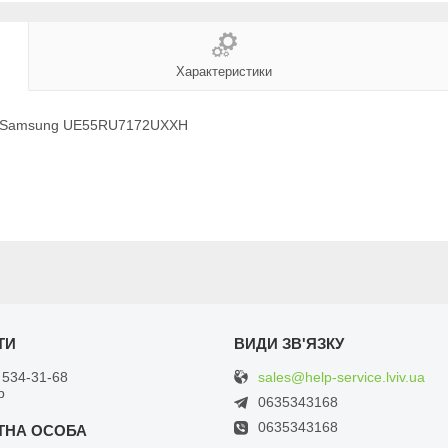
Характеристики
ра Samsung UE55RU7172UXXH
sales@help-service.lviv.ua
 534-31-68
р
0635343168
0635343168