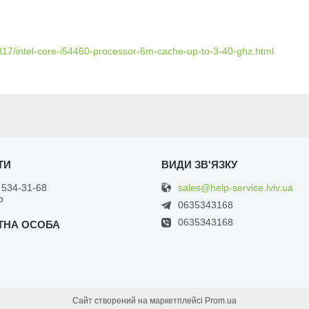
80817/intel-core-i54460-processor-6m-cache-up-to-3-40-ghz.html
sales@help-service.lviv.ua
 534-31-68
р
0635343168
0635343168
Сайт створений на маркетплейсі
Prom.ua