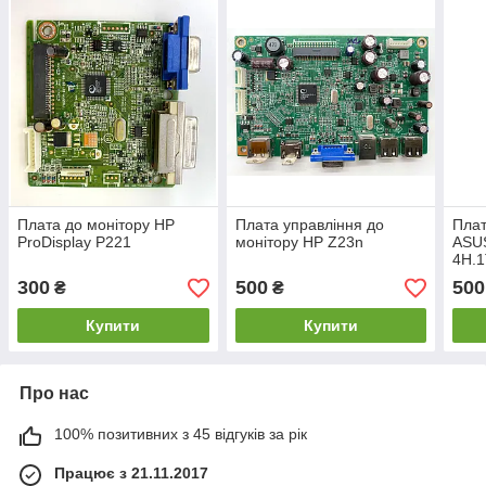
Плата до монітору HP
Плата управління до
Плат
ProDisplay P221
монітору HP Z23n
ASU
4H.
300
500
500
₴
₴
Купити
Купити
Про нас
100% позитивних з 45 відгуків за рік
Працює з 21.11.2017