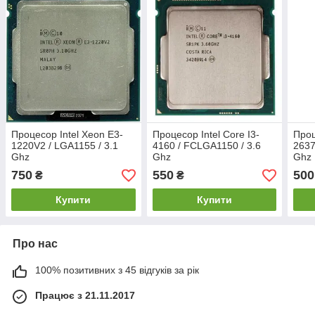
Процесор Intel Xeon E3-
Процесор Intel Core I3-
Проц
1220V2 / LGA1155 / 3.1
4160 / FCLGA1150 / 3.6
2637
Ghz
Ghz
Ghz
750
550
500
₴
₴
Купити
Купити
Про нас
100% позитивних з 45 відгуків за рік
Працює з 21.11.2017