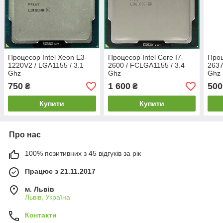
Процесор Intel Xeon E3-
Процесор Intel Core I7-
Проц
1220V2 / LGA1155 / 3.1
2600 / FCLGA1155 / 3.4
2637
Ghz
Ghz
Ghz
750
1 600
500
₴
₴
Купити
Купити
Про нас
100% позитивних з 45 відгуків за рік
Працює з 21.11.2017
м. Львів
Львів, Україна
Контакти