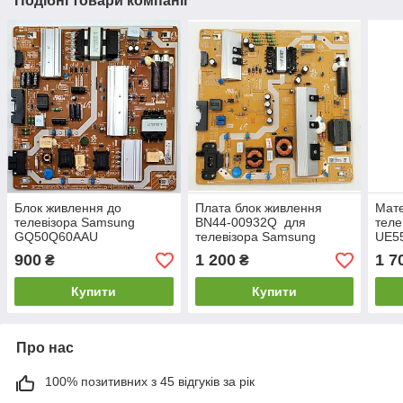
Подібні товари компанії
Блок живлення до
Плата блок живлення
Мате
телевізора Samsung
BN44-00932Q для
теле
GQ50Q60AAU
телевізора Samsung
UE5
UE55RU7172UXXH
900
1 200
1 7
₴
₴
Купити
Купити
Про нас
100% позитивних з 45 відгуків за рік