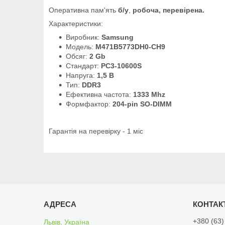
Оперативна пам'ять
б/у
,
робоча, перевірена.
Характеристики:
Виробник:
Samsung
Модель:
M471B5773DH0-CH9
Обсяг:
2 Gb
Стандарт:
PC3-10600S
Напруга:
1,5 В
Тип:
DDR3
Ефективна частота:
1333 Mhz
Формфактор:
204-pin SO-DIMM
Гарантія на перевірку - 1 міс
+380 (63)
Львів, Україна